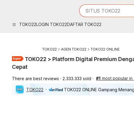
iphones 16
What are you looking 
SITUS TOKO22
torras phone case
samsung note 20 5g 
TOKO22
LOGIN TOKO22
DAFTAR TOKO22
iphones 15 pro max
TOKO22
AGEN TOKO22
TOKO22 ONLINE
TOKO22 > Platform Digital Premium Den
Cepat
#1
most popular i
There are best reviews
2.333.333 sold
TOKO22
TOKO22 ONLINE Gampang Menan