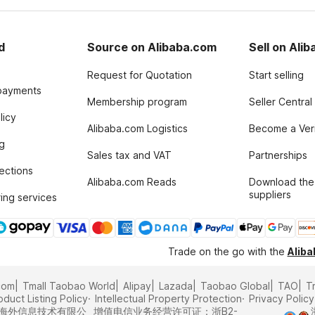
d
Source on Alibaba.com
Sell on Ali
Request for Quotation
Start selling
payments
Membership program
Seller Central
licy
Alibaba.com Logistics
Become a Veri
g
Sales tax and VAT
Partnerships
tections
Alibaba.com Reads
Download the
suppliers
ing services
Trade on the go with the
Alib
com
Tmall Taobao World
Alipay
Lazada
Taobao Global
TAO
T
oduct Listing Policy
Intellectual Property Protection
Privacy Policy
里巴巴海外信息技术有限公
增值电信业务经营许可证：浙B2-